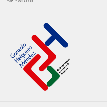
+591 – 65183988